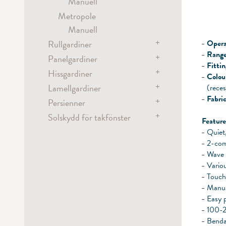
Manuell
Metropole
Manuell
+
Rullgardiner
Opera
Range
+
Panelgardiner
Rullgardiner
Fittin
+
Motoriserad
Hissgardiner
Panelgardiner
Colou
Batteri
+
Manuell / Dragstav
Lamellgardiner
Motoriserad
(rece
Kulkedja
Fabric
Motoriserad
+
Persienner
Batteri
Motoriserad
Fjäderbelastad
Flexibla panelgardinsystem
+
Solskydd för takfönster
Kulkedja
Kulkedja
Motoriserad
Feature
Rullgardinsystem för
Manuell / Dragstav
Kulkedja
Motoriserad
Quiet
mörkläggning
2-com
Lina
Vev
Motoriserad
Wave
Persiennstav
Variou
Kulkedja
Touc
Manual
Easy 
100-2
Benda