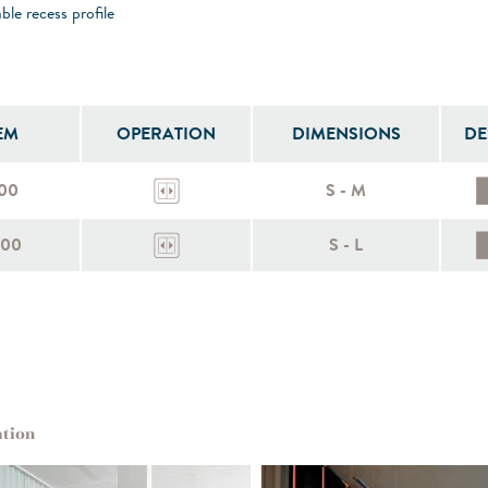
le recess profile
EM
OPERATION
DIMENSIONS
DE
100
S - M
600
S - L
ation