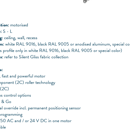
tion:
motorised
:
S - L
g:
ceiling, wall, recess
rs:
white RAL 9016, black RAL 9005 or anodised aluminum, special col
ss profile only in white RAL 9016, black RAL 9005 or special color)
s:
refer to Silent Gliss fabric collection
s:
, fast and powerful motor
ponent (2C) roller technology
 (2C)
s control options
h & Go
 override incl. permanent positioning sensor
programming
50 AC and / or 24 V DC in one motor
ble