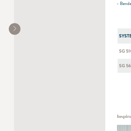
Bendab
SYST
SG 5
SG 5
Inspir