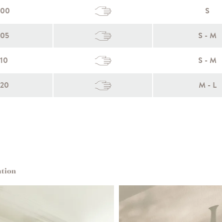
600
S
605
S - M
10
S - M
620
M - L
ation