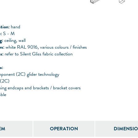
tion:
hand
:
S - M
g:
ceiling, wall
rs:
white RAL 9016, various colours / finishes
s:
refer to Silent Gliss fabric collection
s:
ponent (2C) glider technology
 (2C)
ing endcaps and brackets / bracket covers
ble
EM
OPERATION
DIMENSI