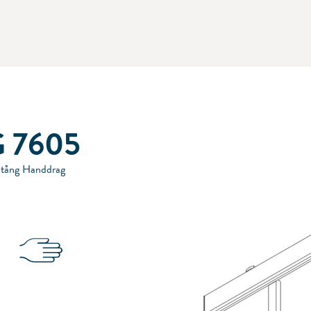
 7605
stång Handdrag