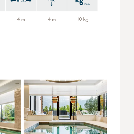
4 m
4 m
10 kg