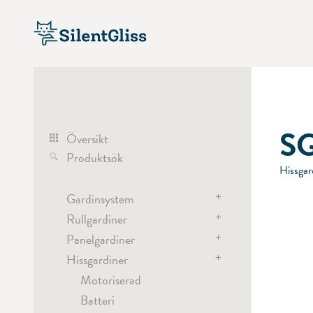
SG
Översikt
Produktsök
Hissga
+
Gardinsystem
+
Rullgardiner
Gardinskenor
+
Motoriserad
Panelgardiner
Rullgardiner
Manuell
+
Motoriserad
Hissgardiner
Panelgardiner
Lina
Batteri
Manuell / Dragstav
Motoriserad
Rumsavdelare
Kulkedja
Motoriserad
Batteri