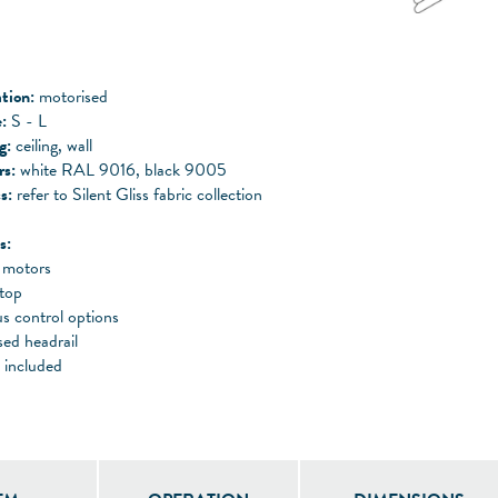
tion:
motorised
:
S - L
g:
ceiling, wall
rs:
white RAL 9016, black 9005
cs:
refer to Silent Gliss fabric collection
s:
 motors
stop
s control options
sed headrail
 included