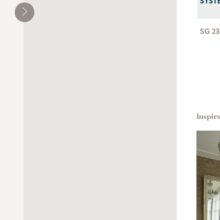
SYST
SG 2
Inspir