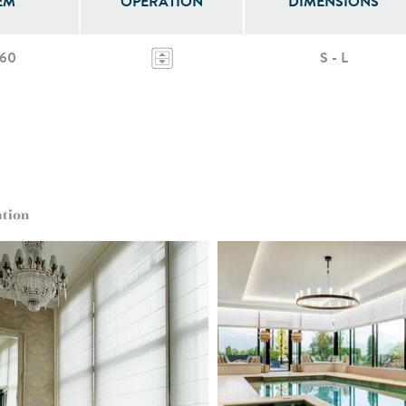
EM
OPERATION
DIMENSIONS
360
S - L
ation