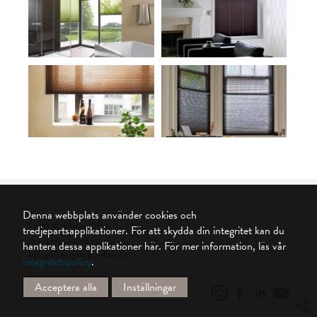
Denna webbplats använder cookies och
© 2026 Silent Gliss
tredjepartsapplikationer. För att skydda din integritet kan du
Friskrivningsklausul
hantera dessa applikationer här.
För mer information, läs vår
Integritetsmeddelande
integritetspolicy
.
Cookie Settings
Acceptera alla
Inställningar