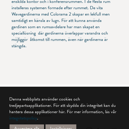
enskilda kontor och i konferensrummen. I de flesta rum
installeras systemen formade efter rummet. De vita
Wavegardinerna med Colorama 2 skapar en lekfull men
samtidigt en känsla av lugn. För att kunna använda
gardinen som en rumsavdelare har man skapat en
speciallösning där gardinerna överlappar varandra och
möjliggör åtkomst till rummen, även när gardinerna är
stängda.
Denna webbplats använder cookies och
© 2026 Silent Gliss
tredjepartsapplikationer. För att skydda din integritet kan du
Friskrivningsklausul
hantera dessa applikationer här.
För mer information, läs vår
Integritetsmeddelande
integritetspolicy
.
Cookie Settings
Acceptera alla
Inställningar