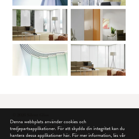
© 2026 Silent Gliss
Denna webbplats använder cookies och
Friskrivningsklausul
tredjepartsapplikationer. För att skydda din integritet kan du
Integritetsmeddelande
hantera dessa applikationer här.
För mer information, läs vår
Cookie Settings